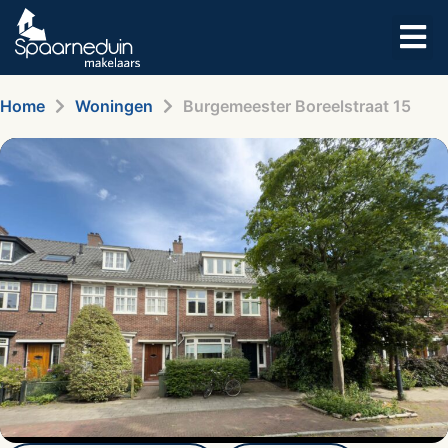
Home
Woningen
Burgemeester Boreelstraat 15