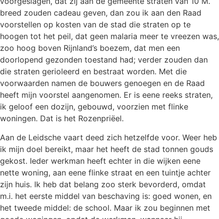
voorgeslagen, dat zij aan de gemeente straten van 10 M.
breed zouden cadeau geven, dan zou ik aan den Raad
voorstellen op kosten van de stad die straten op te
hoogen tot het peil, dat geen malaria meer te vreezen was,
zoo hoog boven Rijnland’s boezem, dat men een
doorlopend gezonden toestand had; verder zouden dan
die straten gerioleerd en bestraat worden. Met die
voorwaarden namen de bouwers genoegen en de Raad
heeft mijn voorstel aangenomen. Er is eene reeks straten,
ik geloof een dozijn, gebouwd, voorzien met flinke
woningen. Dat is het Rozenpriëel.
Aan de Leidsche vaart deed zich hetzelfde voor. Weer heb
ik mijn doel bereikt, maar het heeft de stad tonnen gouds
gekost. Ieder werkman heeft echter in die wijken eene
nette woning, aan eene flinke straat en een tuintje achter
zijn huis. Ik heb dat belang zoo sterk bevorderd, omdat
m.i. het eerste middel van beschaving is: goed wonen, en
het tweede middel: de school. Maar ik zou beginnen met