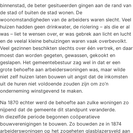
binnenstad, de beter gesitueerden gingen aan de rand van
de stad of buiten de stad wonen. De
woonomstandigheden van de arbeiders waren slecht. Veel
huizen hadden geen drinkwater, de riolering – als die er al
was – liet te wensen over, er was gebrek aan licht en lucht
en de veelal kleine behuizingen waren vaak overbevolkt.
Veel gezinnen beschikten slechts over één vertrek, en daar
moest dan worden gegeten, gewassen, gekookt en
geslapen. Het gemeentebestuur zag wel in dat er een
grote behoefte aan arbeiderswoningen was, maar wilde
niet zelf huizen laten bouwen uit angst dat de inkomsten
uit de huren niet voldoende zouden zijn om zo’n
onderneming winstgevend te maken.
Na 1870 echter werd de behoefte aan zulke woningen zo
nijpend dat de gemeente dit standpunt veranderde.
In diezelfde periode begonnen coöperatieve
bouwverenigingen te bouwen. Zo bouwden ze in 1874
arbeiderswoningen op het zogeheten glasblazersveld aan