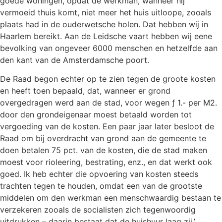
goede woningen, opdat de werkman, wanneer hij
vermoeid thuis komt, niet meer het huis uitloope, zooals
plaats had in de ouderwetsche holen. Dat hebben wij in
Haarlem bereikt. Aan de Leidsche vaart hebben wij eene
bevolking van ongeveer 6000 menschen en hetzelfde aan
den kant van de Amsterdamsche poort.
De Raad begon echter op te zien tegen de groote kosten
en heeft toen bepaald, dat, wanneer er grond
overgedragen werd aan de stad, voor wegen ƒ 1.- per M2.
door den grondeigenaar moest betaald worden tot
vergoeding van de kosten. Een paar jaar later besloot de
Raad om bij overdracht van grond aan de gemeente te
doen betalen 75 pct. van de kosten, die de stad maken
moest voor rioleering, bestrating, enz., en dat werkt ook
goed. Ik heb echter die opvoering van kosten steeds
trachten tegen te houden, omdat een van de grootste
middelen om den werkman een menschwaardig bestaan te
verzekeren zooals de socialisten zich tegenwoordig
uitdrukken – daarin bestaat dat de huishuur laag zij.’