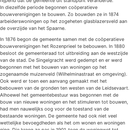
nijpend dat de gemeente dit standpunt veranderde.
In diezelfde periode begonnen coöperatieve
bouwverenigingen te bouwen. Zo bouwden ze in 1874
arbeiderswoningen op het zogeheten glasblazersveld aan
de overzijde van het Spaarne.
In 1876 begon de gemeente samen met de coöperatieve
bouwverenigingen het Rozenprieel te bebouwen. In 1880
besloot de gemeenteraad tot uitbreiding aan de westzijde
van de stad. De Singelgracht werd gedempt en er werd
begonnen met het bouwen van woningen op het
zogenaamde muizenveld (Wilhelminastraat en omgeving).
Ook werd er toen een aanvang gemaakt met het
bebouwen van de gronden ten westen van de Leidsevaart.
Alhoewel het gemeentebestuur was begonnen met de
bouw van nieuwe woningen en het stimuleren tot bouwen,
had men nauwelijks oog voor de toestand van de
bestaande woningen. De gemeente had ook niet veel
wettelijke bevoegdheden als het om wonen en woningen
ging. Die kreeg ze pas in 1901, toen de woningwet tot